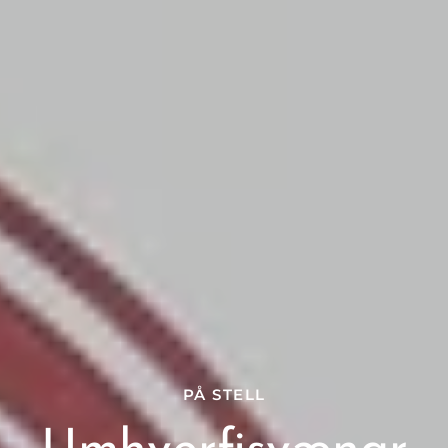
PÅ STELL
ÞEGAR KEYPT ER FYRIR 14.000KR. EÐA
LILLE KANIN
MEIRA ER